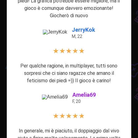
piedi! La grafica potrebbe essere migliore, ma il
gioco è comunque davvero emozionante!
Giocherò di nuovo
JerryKok
M, 22
★
★
★
★
★
Per qualche ragione, in multiplayer, tutti sono
sorpresi che ci siano ragazze che amano il
feticismo dei piedi =)) Il gioco è carino!
Amelia69
F, 20
★
★
★
★
★
In generale, mi è piaciuto, il doppiaggio dal vivo