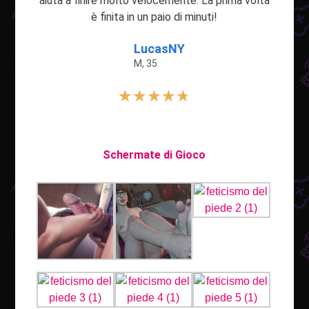
aiuta a finire molto velocemente. La prima volta
è finita in un paio di minuti!
LucasNY
M, 35
★
★
★
★
★
Schermate di Gioco